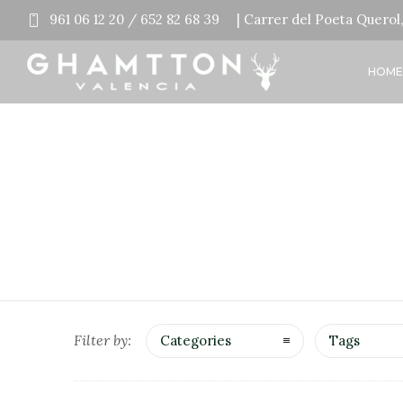
961 06 12 20 / 652 82 68 39
| Carrer del Poeta Querol, 
HOME
Filter by:
Categories
Tags