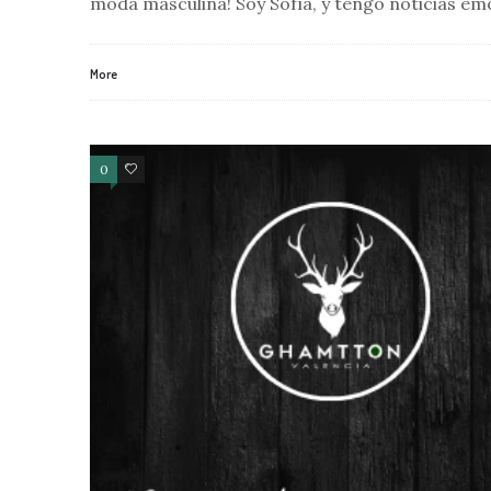
moda masculina! Soy Sofía, y tengo noticias e
More
0
0