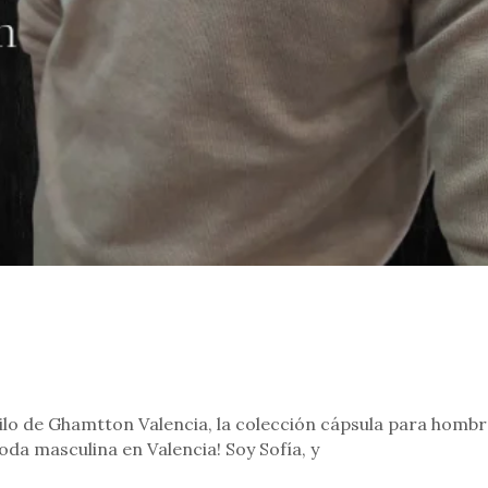
ilo de Ghamtton Valencia, la colección cápsula para homb
oda masculina en Valencia! Soy Sofía, y