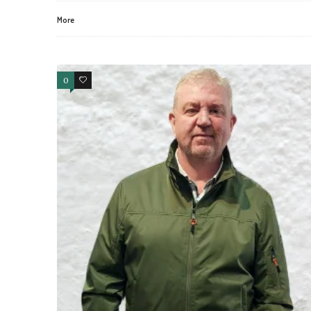
More
0
1